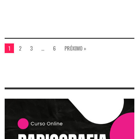
1
2
3
…
6
PRÓXIMO »