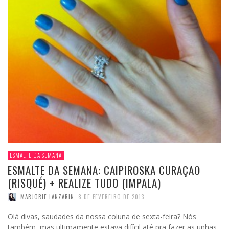
ESMALTE DA SEMANA
ESMALTE DA SEMANA: CAIPIROSKA CURAÇAO
(RISQUÉ) + REALIZE TUDO (IMPALA)
MARJORIE LANZARIN
,
8 DE FEVEREIRO DE 2013
Olá divas, saudades da nossa coluna de sexta-feira? Nós
também, mas ultimamente estava difícil até pra fazer as unhas.