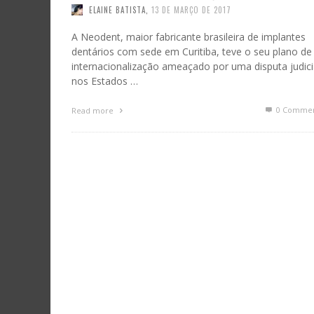
ELAINE BATISTA
,
13 DE MARÇO DE 2017
A Neodent, maior fabricante brasileira de implantes
dentários com sede em Curitiba, teve o seu plano de
internacionalização ameaçado por uma disputa judici
nos Estados …
0 Commen
Read more