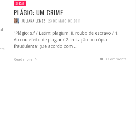
GERAL
PLÁGIO: UM CRIME
JULIANA LEMES
,
23 DE MAIO DE 2011
al
“Plágio: s.f / Latim: plagium, ii, roubo de escravo / 1.
Ato ou efeito de plagiar / 2. Imitação ou cópia
fraudulenta” (De acordo com …
ts
3
Comments
Read more