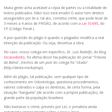
Muita gente acha aceitável a cópia de partes ou a totalidade de
textos publicados. Não! Isso está errado! O autor tem direitos
assegurados por lei e, tal ato, constitui crime, que pode levar de
3 meses a 4 anos de PRISÃO, de acordo com a
Lei 10.695
, do
CP (Código Penal ).
A pior questão do plágio é quando o plagiador modifica a real
intenção da publicação. Ou seja, desvirtua a obra.
No caso, nosso colega em específico,
Dr. Luis Rodolfo
, do blog
Dicasodonto,
foi vítima disso! Na publicação do jornal “
Tribuna
da Bahia
“, trechos de um
post
do colega foi “citado”
(http://dente.me/kqHspi).
Além do plágio, tal publicação, sem qualquer tipo de
conhecimento em Odontologia, questiona procedimentos,
valores cobrados e culpa os dentistas, de certa forma, pela
situação “banguela” (de acordo com a própria publicação), de
grande parte da população brasileira.
Não bastasse o crime, previsto por Lei, o jornalista ainda
argumenta erroneamente sobre a nossa área!