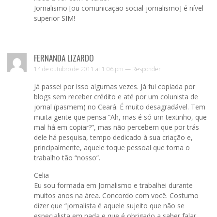
Jornalismo [ou comunicação social-jornalismo] é nível
superior SIM!
FERNANDA LIZARDO
14 de outubro de 2011 at 1:06 pm —
Responder
Já passei por isso algumas vezes. Já fui copiada por
blogs sem receber crédito e até por um colunista de
jornal (pasmem) no Ceará. É muito desagradável. Tem
muita gente que pensa “Ah, mas é só um textinho, que
mal há em copiar?”, mas não percebem que por trás
dele há pesquisa, tempo dedicado à sua criação e,
principalmente, aquele toque pessoal que torna o
trabalho tão “nosso”.
Celia
Eu sou formada em Jornalismo e trabalhei durante
muitos anos na área. Concordo com você. Costumo
dizer que “jornalista é aquele sujeito que não se
especialista em nada e que é obrigado a saber falar