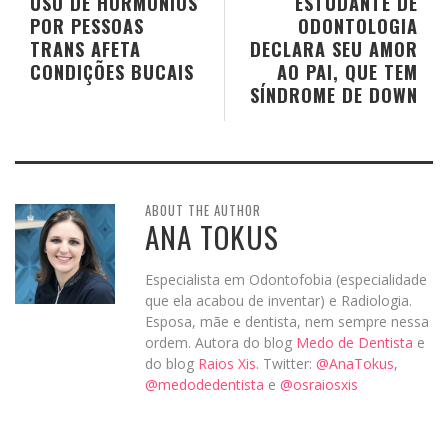
USO DE HORMÔNIOS
ESTUDANTE DE
POR PESSOAS
ODONTOLOGIA
TRANS AFETA
DECLARA SEU AMOR
CONDIÇÕES BUCAIS
AO PAI, QUE TEM
SÍNDROME DE DOWN
ABOUT THE AUTHOR
ANA TOKUS
Especialista em Odontofobia (especialidade
que ela acabou de inventar) e Radiologia.
Esposa, mãe e dentista, nem sempre nessa
ordem. Autora do blog
Medo de Dentista
e
do blog
Raios Xis
. Twitter:
@AnaTokus
,
@medodedentista
e
@osraiosxis