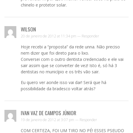
chinelo e protetor solar.
WILSON
20 de janeiro de 2012 at 11:34 pm —
Responder
Hoje recebi a “proposta” da rede unna. Não preciso
nem dizer que foi direto para o lixo.
Conversei com o outro dentista credenciado e ele vai
sair assim que se converter de vez! Isto é, só há 3
dentistas no município e os três vão sair.
Eu quero ver aonde isso vai dar! Será que há
possibilidade da bradesco voltar atrás?
IVAN VAZ DE CAMPOS JÚNIOR
19 de janeiro de 2012 at 3:07 pm —
Responder
COM CERTEZA, FOI UM TIRO NO PÉ! ESSES PSEUDO