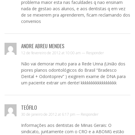
problema maior esta nas faculdades q nao ensinam
nada de gestao aos alunos, e aos dentistas q em vez
de se mexerem pra aprenderem, ficam reclamando dos
convenios
ANDRE ABREU MENDES
12 de fevereiro de 2012 at 10:00 am —
Responder
Não vai demorar muito para a Rede Unna (União dos
piores planos odontológicos do Brasil “Bradesco
Dental + Odontoprev” ) exigirem exame de DNA para
um paciente extrair um dente! kkkkkkkkkkkkkkkkk
TEÓFILO
30 de janeiro de 2012 at 6:17 pm —
Responder
Informações aos dentistas de Minas Gerais: O
sindicato, juntamente com o CRO e a ABOMG estão