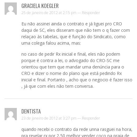
GRACIELA KOEGLER
25 de janeiro de 2012 at 2:15 pm —
Responder
Eu não assinei ainda o contrato e já liguei pro CRO
daqui de SC, eles disseram que não tem o q fazer com
relaçao às tabelas, que é função do Sindicato, como
uma colega falou acima, mas:
no caso de pedir Rx inicial e final, eles não podem
porque é contra a lei, o advogado do CRO-SC me
orientou que tem que mandar uma denúncia para o
CRO e dizer o nome do plano que está pedindo Rx
inicial e final. Portanto , acho que o negocio é fazer isso
, já que com eles não tem conversa.
DENTISTA
23 de janeiro de 2012 at 3:27 pm —
Responder
quando recebi o contrato da rede unna rasguei na hora,
pra revelar rx por 2,50 melhor vender coco na praia de