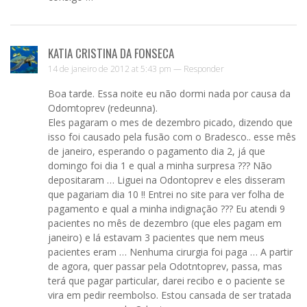
KATIA CRISTINA DA FONSECA
14 de janeiro de 2012 at 5:43 pm —
Responder
Boa tarde. Essa noite eu não dormi nada por causa da
Odomtoprev (redeunna).
Eles pagaram o mes de dezembro picado, dizendo que
isso foi causado pela fusão com o Bradesco.. esse mês
de janeiro, esperando o pagamento dia 2, já que
domingo foi dia 1 e qual a minha surpresa ??? Não
depositaram … Liguei na Odontoprev e eles disseram
que pagariam dia 10 !! Entrei no site para ver folha de
pagamento e qual a minha indignação ??? Eu atendi 9
pacientes no mês de dezembro (que eles pagam em
janeiro) e lá estavam 3 pacientes que nem meus
pacientes eram … Nenhuma cirurgia foi paga … A partir
de agora, quer passar pela Odotntoprev, passa, mas
terá que pagar particular, darei recibo e o paciente se
vira em pedir reembolso. Estou cansada de ser tratada