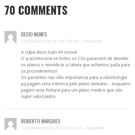
70
COMMENTS
DECIO NUNES
24 de fevereiro de 2014 at 5:29 pm —
Responder
A culpa disso tudo eh nossa!
O q aconteceria se todos os CDs parassem de atender
os planos e reinvidicar a tabela que achamos justa para
os procedimentos!
Os pacientes nao dão importancia para a odontologia
pq pagam uma merreca pelo plano dentario… enquanto
pagam uma fortuna para um plano medico que são
super valorizados.
ROBERTO MARQUES
12 de dezembro de 2013 at 4:10 pm —
Responder