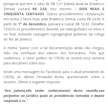
periapical que tem o valor de R$ 7,07 (tabela atual da Bradesco
Dental) custará
R$ 2,50
. Isso mesmo –
DOIS REAIS E
CINQUENTA CENTAVOS
. Outros procedimentos: restauração
em resina 2 faces hoje, pela Bradesco Dental, custa R$ 24,00. A
partir de
1° de dezembro
, passará a custar R$ 16,00. Detalhe:
TODOS os procedimentos deverão ser radiografados no início e
no final, incluindo raspagem supragengival (palavras da colega
do Rio de Janeiro).
A minha “pasta” com a tal documentação ainda não chegou.
Não me certifiquei dos valores dos honorários. Pelo que
soubemos, o setor jurídico do CRORJ se reunirá essa semana
para discutirem sobre isso.
Enviei uma mensagem no Facebook para o atual presidente do
CRORJ,
Dr. Afonso Fernandes Rocha
, questionando sobre o
assunto. Obtive a seguinte resposta:
“Dra Juliana,não tenho conhecimento desta reunião,vou
perguntar ao Juridico quais as providencias tomadas e depois
respondo a vc.”