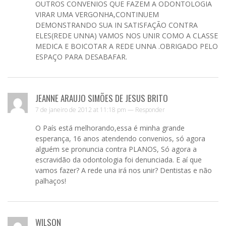
OUTROS CONVENIOS QUE FAZEM A ODONTOLOGIA
VIRAR UMA VERGONHA,CONTINUEM
DEMONSTRANDO SUA IN SATISFAÇÃO CONTRA
ELES(REDE UNNA) VAMOS NOS UNIR COMO A CLASSE
MEDICA E BOICOTAR A REDE UNNA .OBRIGADO PELO
ESPAÇO PARA DESABAFAR.
JEANNE ARAUJO SIMÕES DE JESUS BRITO
7 de janeiro de 2012 at 11:18 pm —
Responder
O País está melhorando,essa é minha grande
esperança, 16 anos atendendo convenios, só agora
alguém se pronuncia contra PLANOS, Só agora a
escravidão da odontologia foi denunciada. E aí que
vamos fazer? A rede una irá nos unir? Dentistas e não
palhaços!
WILSON