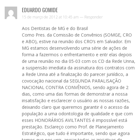
EDUARDO GOMIDE
15 de março de 2012 at 10:45 am —
Responder
Aos Dentistas de MG e do Brasil
Como Pres. da Comissão de Convênios (SOMGE, CRO
e ABO), estive na reunião dos CRO’s em Salvador. Em
MG estamos desenvolvendo uma série de ações de
forma a fazermos o enfrentamento e entr elas depois
de uma reunião no dia 05-03 com os CD da Rede Unna,
a suspensão imediata da assinatura dos contratos com
a Rede Unna até a finalização do parecer juriiídico, a
covocação nacional da SEGUNDA PARALISAÇÃO
NACIONAL CONTRA CONVÊNIOS, sendo agora de 2
dias, como uma das formas de demonstrar a nossa
insatisfação e esclarecer o usuário as nossas razões,
deixando claro que queremos garantir é o acesso da
população a uma odontologia de qualidade e que com
esses HONORÁRIOS AVILTANTES é impossível está
prestação. Esclareço como Prof. de Planejamento
Estratégico, que tudo é importante, sendo que agora
temos que nos unir, apoiar todas as iniciativas de