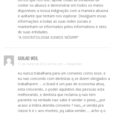
conter os abusos e demonstrar em todos os meios
disponíveis a nossa indignação com a maneira abusiva
e aviltante que tentam nos explorar. Divulguem essas
informações a todas as suas redes sociais e
mantenham-se informados pelos informativos e sites
de suas entidades.
“A ODONTOLOGIA SOMOS NÓS!!!!!!!”
GUILAD WEIL
11 de março de 2012 at 6:41 pm —
Responder
eu nunca trabalharia para um convenio como esse, e
eu nao concordo com dentistas q se dizem obrigados a
trabalharem …..o brasil é um pais de economia ativa,
esta crescendo, o poder aquisitivo das pessoas esta
melhorando, e dentista que reclama q nao tem
paciente na verdade nao sabe é vender o peixe,,,,por
acaso a imbra atendia convenio ? nao,,,e vendia pra
classe b e c aos montes, pq sabia vender….. acho q o