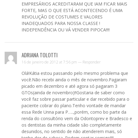
EMPRESÁRIOS ACREDITARAM QUE IAM FICAR MAIS
FORTE, MAS O QUE ESTÁ ACONTECENDO É UMA
REVOLUÇÃO DE COSTUMES E VALORES
INADEQUADOS PARA NOSSA CLASSE !
INDEPENDÊNCIA OU VÁ VENDER PIPOCA!!!!
ADRIANA TOLOTTI
16 de janeiro de 2012 at 7:56 pm —
Responder
Olá!Kátia estou passando pelo mesmo problema que
você.Não recebi ainda o mês de novembro.Pagaram
picado em dezembro e até agora só pagaram 3
GTOs(ainda de novembro)!!Gostaria de saber como
você faz sobre passar particular e dar recebido para o
paciente cobrar do plano.Tenho vontade de mandar
essa Rede Unna para P…..,porém, como bo parte da
renda do consultório vem da Odontoprev e Bradesco e
os dentistas da minha cidade são completamente
desunidos, no sentido de não atenderem mais, só
tenho dor de cabeça. Podem contar comigo!!!!