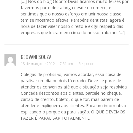
[…] Nós do blog OdontoDivas ficamos muito felizes por
fazermos parte desta briga desde o começo, e
sentimos que o nosso esforço em unir nossa classe
tem se mostrado efetiva. Parabéns dentistas! agora é
hora de fazer valer nosso direito e exigir respeito das
empresas que lucram em cima do nosso trabalho! […]
GEOVANI SOUZA
18 de março de 2012 at 7:31 pm —
Responder
Colegas de profissão, vamos acordar, essa coisa de
paralisar um dia ou dois tá errado. Deve-se parar de
atender os convenios até que a situação seja resolvida.
Conceda descontos aos clientes, parcele no cheque,
cartão de crédito, boleto, o que for, mas parem de
atender e expliquem aos clientes. Faça um informativo
explicando o porque da paralisação. O QUE DEVEMOS
FAZER É PARALISAR TOTALMENTE.