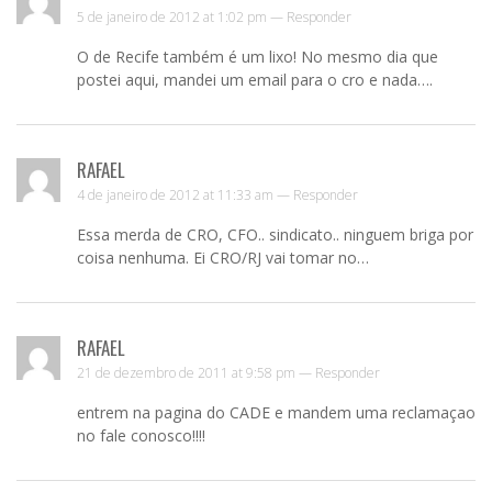
5 de janeiro de 2012 at 1:02 pm —
Responder
O de Recife também é um lixo! No mesmo dia que
postei aqui, mandei um email para o cro e nada….
RAFAEL
4 de janeiro de 2012 at 11:33 am —
Responder
Essa merda de CRO, CFO.. sindicato.. ninguem briga por
coisa nenhuma. Ei CRO/RJ vai tomar no…
RAFAEL
21 de dezembro de 2011 at 9:58 pm —
Responder
entrem na pagina do CADE e mandem uma reclamaçao
no fale conosco!!!!