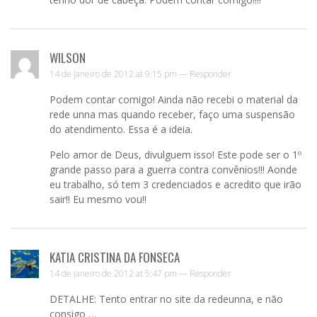
WILSON
14 de janeiro de 2012 at 9:15 pm —
Responder
Podem contar comigo! Ainda não recebi o material da
rede unna mas quando receber, faço uma suspensão
do atendimento. Essa é a ideia.
Pelo amor de Deus, divulguem isso! Este pode ser o 1º
grande passo para a guerra contra convênios!!! Aonde
eu trabalho, só tem 3 credenciados e acredito que irão
sair!! Eu mesmo vou!!
KATIA CRISTINA DA FONSECA
14 de janeiro de 2012 at 5:47 pm —
Responder
DETALHE: Tento entrar no site da redeunna, e não
consigo …