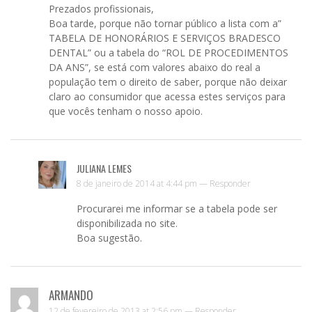
Prezados profissionais,
Boa tarde, porque não tornar público a lista com a”
TABELA DE HONORÁRIOS E SERVIÇOS BRADESCO
DENTAL” ou a tabela do “ROL DE PROCEDIMENTOS
DA ANS”, se está com valores abaixo do real a
população tem o direito de saber, porque não deixar
claro ao consumidor que acessa estes serviços para
que vocês tenham o nosso apoio.
JULIANA LEMES
8 de janeiro de 2014 at 4:44 pm —
Responder
Procurarei me informar se a tabela pode ser
disponibilizada no site.
Boa sugestão.
ARMANDO
12 de fevereiro de 2013 at 2:56 pm —
Responder