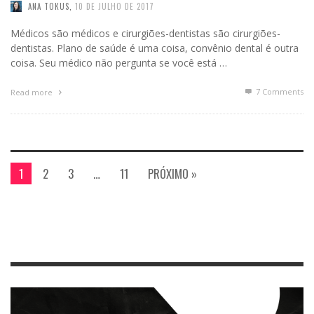
ANA TOKUS
,
10 DE JULHO DE 2017
Médicos são médicos e cirurgiões-dentistas são cirurgiões-
dentistas. Plano de saúde é uma coisa, convênio dental é outra
coisa. Seu médico não pergunta se você está …
7
Comments
Read more
1
2
3
…
11
PRÓXIMO »