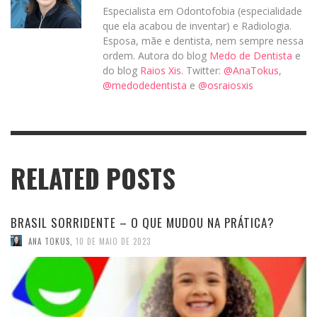
Especialista em Odontofobia (especialidade
que ela acabou de inventar) e Radiologia.
Esposa, mãe e dentista, nem sempre nessa
ordem. Autora do blog
Medo de Dentista
e
do blog
Raios Xis
. Twitter:
@AnaTokus
,
@medodedentista
e
@osraiosxis
RELATED POSTS
BRASIL SORRIDENTE – O QUE MUDOU NA PRÁTICA?
ANA TOKUS
,
10 DE MAIO DE 2023