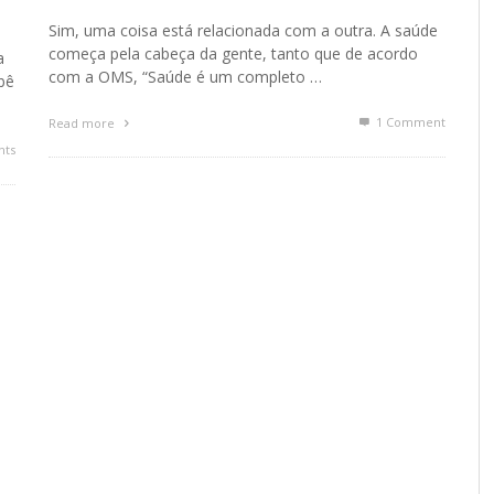
Sim, uma coisa está relacionada com a outra. A saúde
começa pela cabeça da gente, tanto que de acordo
a
com a OMS, “Saúde é um completo …
bê
1
Comment
Read more
ts