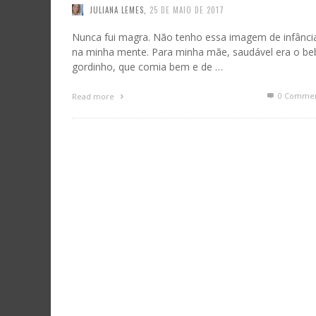
JULIANA LEMES
,
25 DE MAIO DE 2017
Nunca fui magra. Não tenho essa imagem de infânci
na minha mente. Para minha mãe, saudável era o be
gordinho, que comia bem e de …
0 Commen
Read more