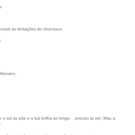
s.
resisti às tentações do churrasco.
.
Monstro.
o sol se pôe e a lua brilha ao longe… preciso te ver; Mas a
”.