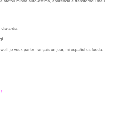
ue afetou minha auto-estima, aparência e transtornou meu
 dia-a-dia.
gi.
ell, je veux parler français un jour, mi español es fueda.
!