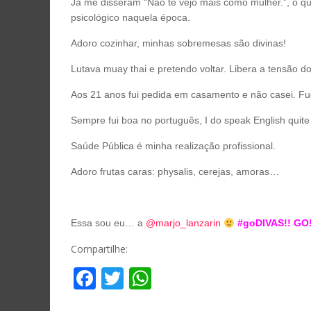
Já me disseram “Não te vejo mais como mulher.”, o q
psicológico naquela época.
Adoro cozinhar, minhas sobremesas são divinas!
Lutava muay thai e pretendo voltar. Libera a tensão do
Aos 21 anos fui pedida em casamento e não casei. Fu
Sempre fui boa no português, I do speak English quite w
Saúde Pública é minha realização profissional.
Adoro frutas caras: physalis, cerejas, amoras…
Essa sou eu… a
@marjo_lanzarin
#goDIVAS!! GO!
Compartilhe:
Facebook
Twitter
WhatsApp