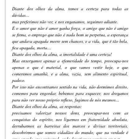
Diante dos olhos da alma, temos a certeza para todas as
dúvidas…
mas preferimos não ver, e nos enganamos, seguimos adiante.
E o amor que não é amor ganha força, o amigo que não é amigo
se firma, o emprego que não é nada bom se perpetua, a esperança
que andava apagada morre sem chances, e a vida, que é tão bela,
fica apagada, morta…
Diante dos olhos da alma, a imortalidade é uma certeza!
Mas enxergamos apenas a efemeridade do tempo, preocupa-nos
apenas o que é material, o que vamos vestir hoje, o que
comeremos amanhã, e a alma, vazia, sem alimento espiritual,
padece.
Por isso não encontramos sentido na vida, não dormimos direito,
comemos para engordar, bebemos para esquecer, nos drogamos
para não ver nosso próprio reflexo, fugimos de nós mesmos…
Diante dos olhos da alma, as respostas:
precisamos valorizar nossos dons, preocupar-nos com as
conquistas do espírito, nos ligarmos em fraternidade absoluta,
derrubarmos as barreiras dos marcos e divisas territoriais,
descobrirmos que somos cidadãos do mundo, que na verdade é
uma grande arca universal, onde deveríamos conviver em paz.