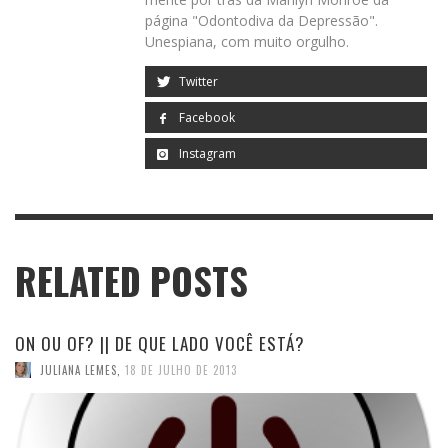
página "Odontodiva da Depressão".
Unespiana, com muito orgulho.
Twitter
Facebook
Instagram
RELATED POSTS
ON OU OF? || DE QUE LADO VOCÊ ESTÁ?
JULIANA LEMES
,
18 DE JULHO DE 2013