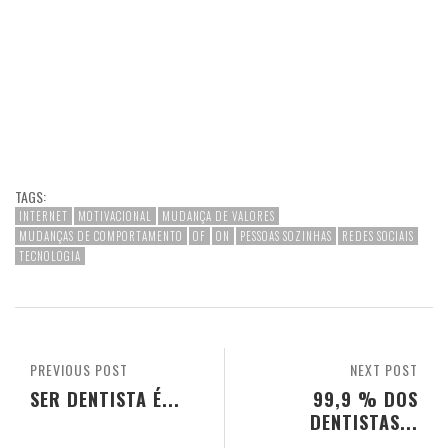
TAGS:
INTERNET
MOTIVACIONAL
MUDANÇA DE VALORES
MUDANÇAS DE COMPORTAMENTO
OF
ON
PESSOAS SOZINHAS
REDES SOCIAIS
TECNOLOGIA
PREVIOUS POST
NEXT POST
SER DENTISTA É...
99,9 % DOS
DENTISTAS...