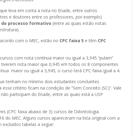
que leva em conta a nota no Enade, entre outros
res e doutores entre os professores, por exemplo)
 do processo formativo
(entre as quais estão notas
strutura).
de acordo com o MEC, estão no
CPC faixa 5
e têm
CPC
s cursos com nota contínua maior ou igual a 3,945 “pulam”
se tiverem nota maior que 0,945 em todos os 8 componentes
ua maior ou igual a 3,945, o curso terá CPC faixa igual a 4.
que tenham no mínimo dois estudantes concluintes
 esse critério ficam na condição de “Sem Conceito (SC)”. Vale
não participam do Enade, entre as quais está a USP
ores (CPC faixa abaixo de 3) cursos de Odontologia.
16 do MEC. Alguns cursos apareceram na lista original com a
 excluídos tabelas a seguir: