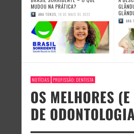
GLÂNDULAS SALIVARES: AS
ESTÁG
GLÂNDULAS TUBÁRIAS
ANA 
ANA TOKUS
,
22 DE OUTUBRO DE 2020
NOTÍCIAS
PROFISSÃO: DENTISTA
OS MELHORES (E
DE ODONTOLOGI