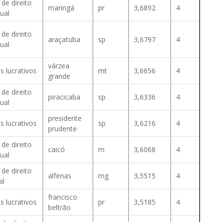
 de direito
maringá
pr
3,6892
4
ual
 de direito
araçatuba
sp
3,6797
4
ual
várzea
s lucrativos
mt
3,6656
4
grande
 de direito
piracicaba
sp
3,6336
4
ual
presidente
s lucrativos
sp
3,6216
4
prudente
 de direito
caicó
rn
3,6068
4
ual
 de direito
alfenas
mg
3,5515
4
al
francisco
s lucrativos
pr
3,5185
4
beltrão