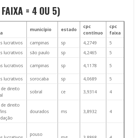
FAIXA = 4 OU 5)
cpc
cpc
município
estado
va
contínuo
faixa
s lucrativos
campinas
sp
4,2749
5
s lucrativos
são paulo
sp
4,2465
5
s lucrativos
campinas
sp
4,1178
5
s lucrativos
sorocaba
sp
4,0689
5
 de direito
sobral
ce
3,9314
4
al
 de direito
fins
dourados
ms
3,8932
4
undação
pouso
s lucrativos
mg
3,8868
4