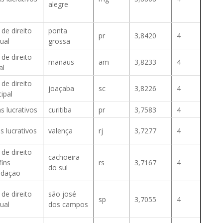
alegre
 de direito
ponta
pr
3,8420
4
ual
grossa
 de direito
manaus
am
3,8233
4
al
 de direito
joaçaba
sc
3,8226
4
ipal
s lucrativos
curitiba
pr
3,7583
4
s lucrativos
valença
rj
3,7277
4
 de direito
cachoeira
fins
rs
3,7167
4
do sul
undação
 de direito
são josé
sp
3,7055
4
ual
dos campos