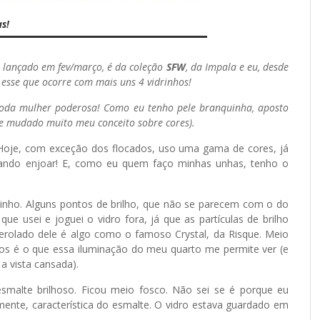
s!
 lançado em fev/março, é da coleção
SFW
, da Impala e eu, desde
 esse que ocorre com mais uns 4 vidrinhos!
a toda mulher poderosa! Como eu tenho pele branquinha, aposto
e mudado muito meu conceito sobre cores).
 Hoje, com exceção dos flocados, uso uma gama de cores, já
uando enjoar! E, como eu quem faço minhas unhas, tenho o
vinho. Alguns pontos de brilho, que não se parecem com o do
e usei e joguei o vidro fora, já que as partículas de brilho
erolado dele é algo como o famoso Crystal, da Risque. Meio
os é o que essa iluminação do meu quarto me permite ver (e
a vista cansada).
smalte brilhoso. Ficou meio fosco. Não sei se é porque eu
ente, característica do esmalte. O vidro estava guardado em