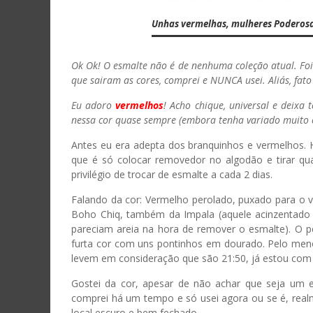
Unhas vermelhas, mulheres Poderosa
Ok Ok! O esmalte não é de nenhuma coleção atual. Foi
que sairam as cores, comprei e NUNCA usei. Aliás, fato
Eu adoro
vermelhos
! Acho chique, universal e deix
nessa cor quase sempre (embora tenha variado muito 
Antes eu era adepta dos branquinhos e vermelhos.
que é só colocar removedor no algodão e tirar q
privilégio de trocar de esmalte a cada 2 dias.
Falando da cor: Vermelho perolado, puxado para o 
Boho Chiq, também da Impala (aquele acinzentado qu
pareciam areia na hora de remover o esmalte). O p
furta cor com uns pontinhos em dourado. Pelo men
levem em consideração que são 21:50, já estou com 
Gostei da cor, apesar de não achar que seja um e
comprei há um tempo e só usei agora ou se é, realm
local escuro e bem fechado.