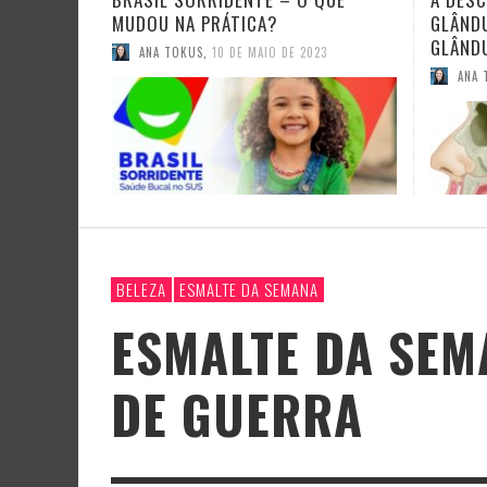
GLÂNDULAS SALIVARES: AS
ESTÁG
GLÂNDULAS TUBÁRIAS
ANA 
ANA TOKUS
,
22 DE OUTUBRO DE 2020
BELEZA
ESMALTE DA SEMANA
ESMALTE DA SEM
DE GUERRA