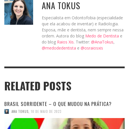
ANA TOKUS
Especialista em Odontofobia (especialidade
que ela acabou de inventar) e Radiologia.
Esposa, mãe e dentista, nem sempre nessa
ordem. Autora do blog
Medo de Dentista
e
do blog
Raios Xis
. Twitter:
@AnaTokus
,
@medodedentista
e
@osraiosxis
RELATED POSTS
BRASIL SORRIDENTE – O QUE MUDOU NA PRÁTICA?
ANA TOKUS
,
10 DE MAIO DE 2023