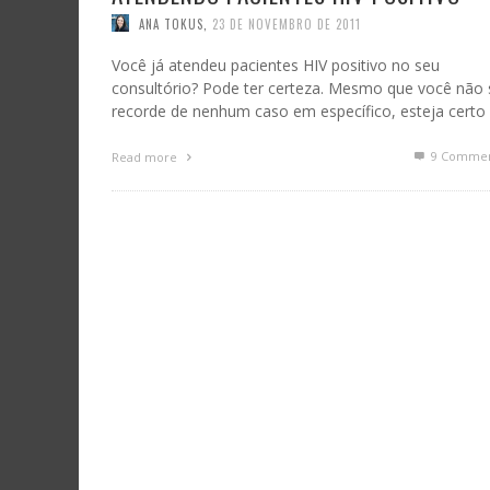
ANA TOKUS
,
23 DE NOVEMBRO DE 2011
Você já atendeu pacientes HIV positivo no seu
consultório? Pode ter certeza. Mesmo que você não 
recorde de nenhum caso em específico, esteja certo
9
Commen
Read more