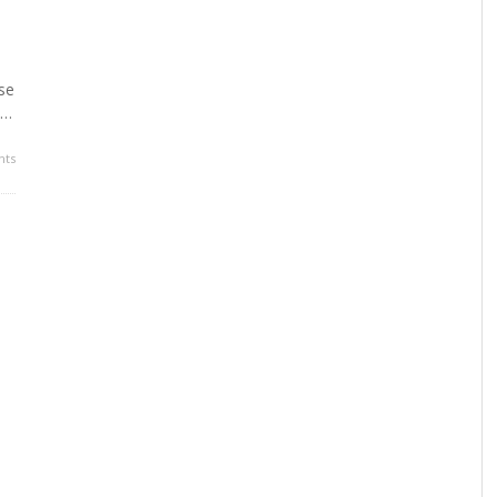
se
 …
ts