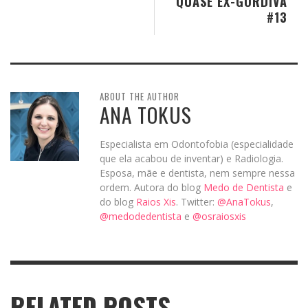
QUASE EX-GORDIVA
#13
ABOUT THE AUTHOR
ANA TOKUS
Especialista em Odontofobia (especialidade
que ela acabou de inventar) e Radiologia.
Esposa, mãe e dentista, nem sempre nessa
ordem. Autora do blog
Medo de Dentista
e
do blog
Raios Xis
. Twitter:
@AnaTokus
,
@medodedentista
e
@osraiosxis
RELATED POSTS