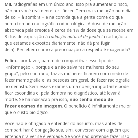
MIL
radiografias em um único ano. Isso pra aumentar o risco,
não pra você realmente ter câncer. Tem mais radiação num dia
de sol – à sombra – e na comida que a gente come do que
numa tomada radiográfica odontológica. A dose de radiação
absorvida pela tireoide é cerca de 1% da dose que se recebe em
3 dias de exposição à
radiação natural de fundo
(a radiação a
que estamos expostos diariamente, não dá pra fugir
dela). Percebem como a preocupação a respeito é exagerada?
Enfim… por favor, parem de compartilhar esse tipo de
~informação~, porque ela não salva “as mulheres do seu
grupo”, pelo contrário, faz as mulheres ficarem com medo de
fazer mamografia e, as pessoas em geral, de fazer radiografia
no dentista. Sem esses exames uma doença importante pode
ficar escondida e, pela demora no diagnóstico, até levar à
morte. Se há indicação pra isso,
não tenha medo de
fazer exames de imagem
. O benefício é infinitamente maior
que o custo biológico.
Você não é obrigado a entender do assunto, mas antes de
compartilhar é obrigação sua, sim, conversar com alguém que
entenda pra ver se é verdade. Se você não pretende fazer isso,