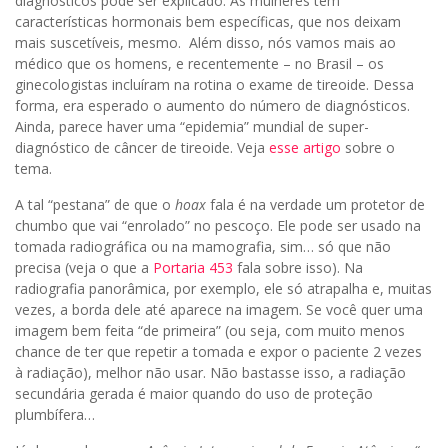
diagnósticos pode ser explicado. As mulheres têm
características hormonais bem específicas, que nos deixam
mais suscetíveis, mesmo. Além disso, nós vamos mais ao
médico que os homens, e recentemente – no Brasil – os
ginecologistas incluíram na rotina o exame de tireoide. Dessa
forma, era esperado o aumento do número de diagnósticos.
Ainda, parece haver uma “epidemia” mundial de super-
diagnóstico de câncer de tireoide. Veja
esse artigo
sobre o
tema.
A tal “pestana” de que o
hoax
fala é na verdade um protetor de
chumbo que vai “enrolado” no pescoço. Ele pode ser usado na
tomada radiográfica ou na mamografia, sim… só que não
precisa (veja o que a
Portaria 453
fala sobre isso). Na
radiografia panorâmica, por exemplo, ele só atrapalha e, muitas
vezes, a borda dele até aparece na imagem. Se você quer uma
imagem bem feita “de primeira” (ou seja, com muito menos
chance de ter que repetir a tomada e expor o paciente 2 vezes
à radiação), melhor não usar. Não bastasse isso, a radiação
secundária gerada é maior quando do uso de proteção
plumbífera…