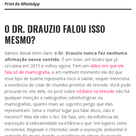
Print do WhatsApp
O DR. DRAUZIO FALOU ISSO
MESMO?
Vamos deixar bem claro:
o Dr. Drauzio nunca fez nenhuma
afirmação nesse sentido.
É um
hoax
, um boato que já
circulava em 2015 e voltou agora. Tem um
vídeo em que ele
fala só de mamografia
, e em nenhum momento ele diz que
esse tipo de exame representa risco à saúde, sequer menciona
a existência de colar de chumbo protetor de tireoide. Você pode
procurar no site dele, no post sobre
nódulos na tireoide
não há
qualquer menção a radiografias odontológicas ou
mamografias, quanto mais ao suposto perigo que elas
representam. Seria o melhor lugar pra falar disso, não é
mesmo?! Mas ele não o fez. Ele fala, sim, da influência da
exposição à radioatividade na infância e que
“em lugares como
Hiroshima, Nagasaki e Chernobil, onde a exposição ambiental à
radiação foi muito grande, a incidência de câncer da tireoide