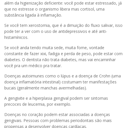
além da higienização deficiente: você pode estar estressado, já
que no estresse o organismo libera mas cortisol, uma
substância ligada à inflamação.
Se você tem xerostomia, que é a dimuição do fluxo salivar, isso
pode ter a ver com o uso de antidepressivos e até anti-
histamínicos.
Se você anda tendo muita sede, muita fome, vontade
constante de fazer xixi, fadiga e perda de peso, pode estar com
diabetes. O dentista não trata diabetes, mas vai encaminhar
você pra um médico pra tratar.
Doenças autoimunes como o lúpus e a doença de Crohn (uma
doença inflamatória intestinal) costumam ter manifestações
bucais (geralmente manchas avermelhadas).
A gengivite e a hiperplasia gengival podem ser sintomas
precoces de leucemia, por exemplo.
Doenças no coração podem estar associadas a doenças
gengivais. Pessoas com problemas periodontais são mais
propensas a desenvolver doenças cardíacas.