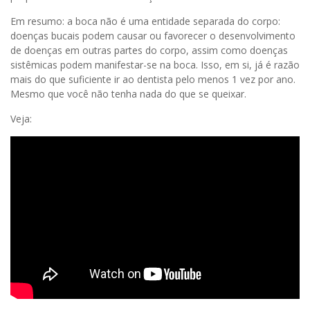
Em resumo: a boca não é uma entidade separada do corpo:
doenças bucais podem causar ou favorecer o desenvolvimento
de doenças em outras partes do corpo, assim como doenças
sistêmicas podem manifestar-se na boca. Isso, em si, já é razão
mais do que suficiente ir ao dentista pelo menos 1 vez por ano.
Mesmo que você não tenha nada do que se queixar.
Veja: