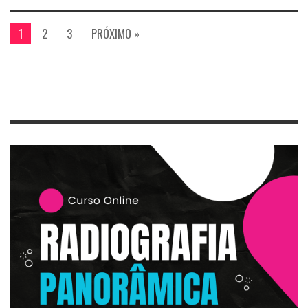
1
2
3
PRÓXIMO »