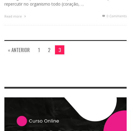
repercutir no organismo todo (coração, …
0 Comments
Read more
« ANTERIOR
1
2
3