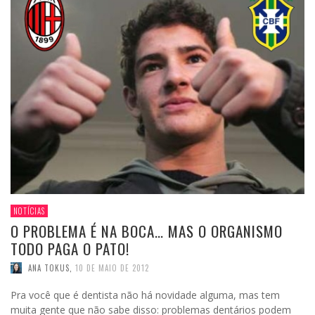
NOTÍCIAS
O PROBLEMA É NA BOCA… MAS O ORGANISMO
TODO PAGA O PATO!
ANA TOKUS
,
10 DE MAIO DE 2012
Pra você que é dentista não há novidade alguma, mas tem
muita gente que não sabe disso: problemas dentários podem