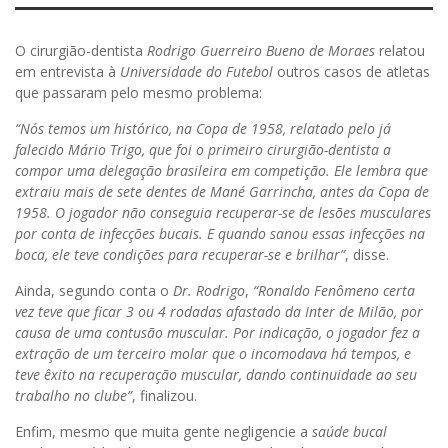
O cirurgião-dentista
Rodrigo Guerreiro Bueno de Moraes
relatou
em entrevista à
Universidade do Futebol
outros casos de atletas
que passaram pelo mesmo problema:
“Nós temos um histórico, na Copa de 1958, relatado pelo já
falecido Mário Trigo, que foi o primeiro cirurgião-dentista a
compor uma delegação brasileira em competição. Ele lembra que
extraiu mais de sete dentes de Mané Garrincha, antes da Copa de
1958. O jogador não conseguia recuperar-se de lesões musculares
por conta de infecções bucais. E quando sanou essas infecções na
boca, ele teve condições para recuperar-se e brilhar”
, disse.
Ainda, segundo conta o
Dr. Rodrigo
,
“Ronaldo Fenômeno certa
vez teve que ficar 3 ou 4 rodadas afastado da Inter de Milão, por
causa de uma contusão muscular. Por indicação, o jogador fez a
extração de um terceiro molar que o incomodava há tempos, e
teve êxito na recuperação muscular, dando continuidade ao seu
trabalho no clube”
, finalizou.
Enfim, mesmo que muita gente negligencie a
saúde bucal