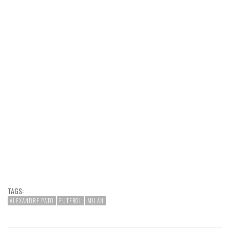
TAGS:
ALEXANDRE PATO
FUTEBOL
MILAN