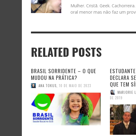
Mulher. Cristã. Geek. Cachorreira
oral menor mas não faz um provi
RELATED POSTS
BRASIL SORRIDENTE – O QUE
ESTUDANTE
MUDOU NA PRÁTICA?
DECLARA SE
QUE TEM S
ANA TOKUS
,
10 DE MAIO DE 2023
MARJORIE 
DE 2019