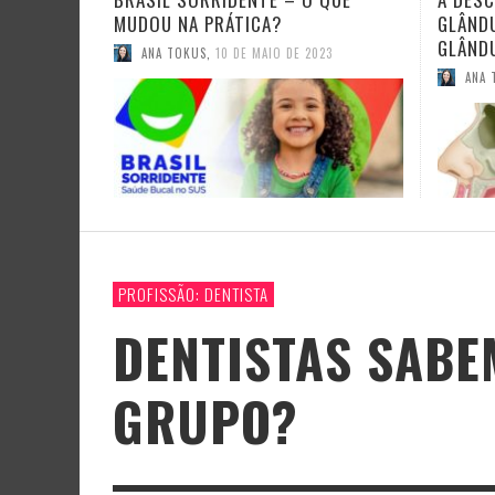
GLÂNDULAS SALIVARES: AS
ESTÁG
GLÂNDULAS TUBÁRIAS
ANA 
ANA TOKUS
,
22 DE OUTUBRO DE 2020
PROFISSÃO: DENTISTA
DENTISTAS SABE
GRUPO?