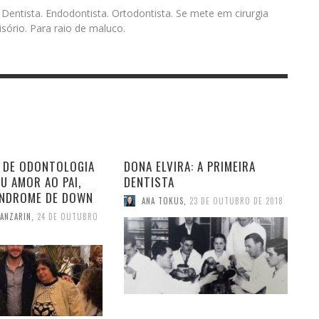
. Dentista. Endodontista. Ortodontista. Se mete em cirurgia
sório. Para raio de maluco.
 DE ODONTOLOGIA
DONA ELVIRA: A PRIMEIRA
U AMOR AO PAI,
DENTISTA
ÍNDROME DE DOWN
ANA TOKUS
,
23 DE OUTUBRO DE 2018
LANZARIN
,
24 DE OUTUBRO