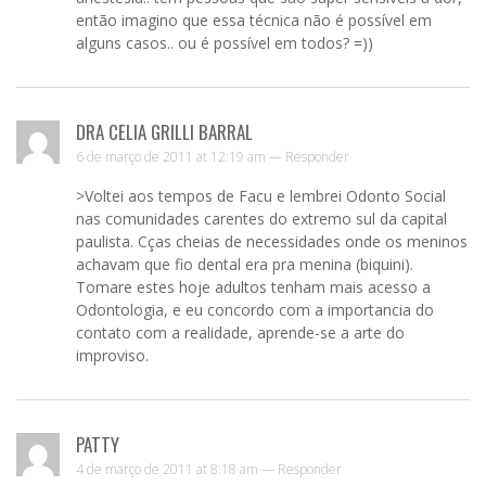
então imagino que essa técnica não é possível em
alguns casos.. ou é possível em todos? =))
DRA CELIA GRILLI BARRAL
6 de março de 2011 at 12:19 am —
Responder
>Voltei aos tempos de Facu e lembrei Odonto Social
nas comunidades carentes do extremo sul da capital
paulista. Cças cheias de necessidades onde os meninos
achavam que fio dental era pra menina (biquini).
Tomare estes hoje adultos tenham mais acesso a
Odontologia, e eu concordo com a importancia do
contato com a realidade, aprende-se a arte do
improviso.
PATTY
4 de março de 2011 at 8:18 am —
Responder