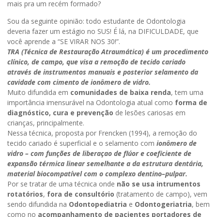
mais pra um
recém
formado?
Sou da seguinte opinião: todo estudante de Odontologia
deveria fazer um estágio no
SUS
! É lá, na DIFICULDADE, que
você aprende a “SE VIRAR NOS 30!”.
TRA
(Técnica de Restauração
Atraumática
) é um procedimento
clínico, de campo, que visa a remoção de tecido cariado
através de instrumentos manuais e posterior
selamento
da
cavidade com cimento de
ionômero
de vidro.
Muito difundida em
comunidades de baixa renda
, tem uma
importância imensurável na Odontologia
atual
como
forma de
diagnóstico, cura e prevenção
de lesões
cariosas
em
crianças, principalmente.
Nessa técnica, proposta por
Frencken
(1994), a remoção do
tecido cariado é superficial e o
selamento
com
ionômero
de
vidro – com funções de
liberaçao
de flúor e coeficiente de
expansão térmica linear semelhante a da estrutura dentária,
material
biocompatível
com o complexo
dentino
–
pulpar
.
Por se tratar de uma técnica onde
não se usa
intrumentos
rotatórios
,
fora de consultório
(tratamento de campo), vem
sendo difundida na
Odontopediatria
e
Odontogeriatria
, bem
como no
acompanhamento de pacientes portadores de