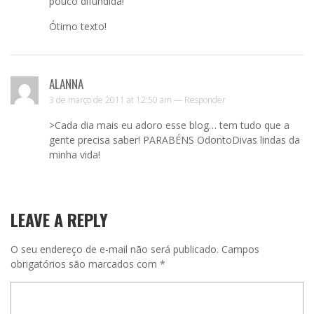
pouco difundida!
Ótimo texto!
ALANNA
3 de março de 2011 at 12:50 am —
Responder
>Cada dia mais eu adoro esse blog… tem tudo que a
gente precisa saber! PARABÉNS OdontoDivas lindas da
minha vida!
LEAVE A REPLY
O seu endereço de e-mail não será publicado.
Campos
obrigatórios são marcados com
*