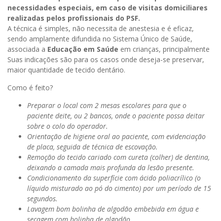
necessidades especiais, em caso de visitas domiciliares
realizadas pelos
profissionais
do
PSF
.
A técnica é simples, não necessita de anestesia e é eficaz,
sendo amplamente difundida no Sistema Único de Saúde,
associada a
Educação em Saúde
em crianças, principalmente
Suas indicações são para os casos onde deseja-se preservar,
maior quantidade de tecido dentário.
Como é feito?
Preparar o local com 2 mesas escolares para que o
paciente deite, ou 2 bancos, onde o paciente possa deitar
sobre o colo do operador.
Orientação
de higiene oral ao paciente, com evidenciação
de placa, seguida de técnica de
escovação
.
Remoção do tecido cariado com
cureta
(colher) de
dentina
,
deixando a camada mais profunda da lesão presente.
Condicionamento da superfície com ácido
poliacrílico
(o
líquido misturado ao pó do cimento) por um período de 15
segundos.
Lavagem bom bolinha de algodão embebida em água e
secagem com bolinha de algodão.