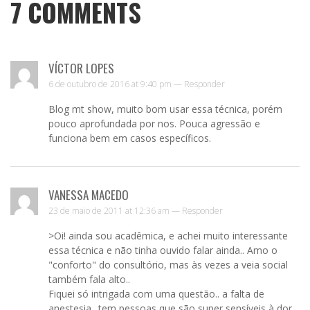
7
COMMENTS
VÍCTOR LOPES
6 de outubro de 2016 at 9:40 pm —
Responder
Blog mt show, muito bom usar essa técnica, porém
pouco aprofundada por nos. Pouca agressão e
funciona bem em casos específicos.
VANESSA MACEDO
23 de maio de 2011 at 12:36 am —
Responder
>Oi! ainda sou acadêmica, e achei muito interessante
essa técnica e não tinha ouvido falar ainda.. Amo o
"conforto" do consultório, mas às vezes a veia social
também fala alto..
Fiquei só intrigada com uma questão.. a falta de
anestesia.. tem pessoas que são super sensíveis à dor,