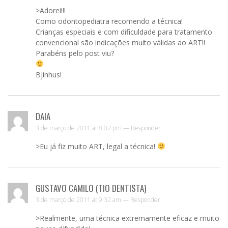
>Adorei!!!
Como odontopediatra recomendo a técnica!
Crianças especiais e com dificuldade para tratamento
convencional são indicações muito válidas ao ART!!
Parabéns pelo post viu?
Bjinhus!
DAIA
3 de março de 2011 at 8:02 pm —
Responder
>Eu já fiz muito ART, legal a técnica!
GUSTAVO CAMILO (TIO DENTISTA)
3 de março de 2011 at 9:32 am —
Responder
>Realmente, uma técnica extremamente eficaz e muito