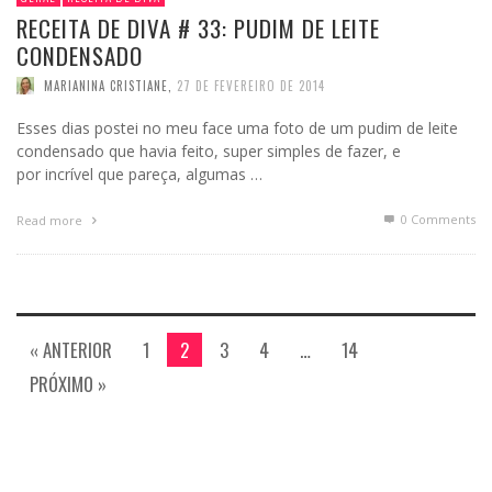
RECEITA DE DIVA # 33: PUDIM DE LEITE
CONDENSADO
MARIANINA CRISTIANE
,
27 DE FEVEREIRO DE 2014
Esses dias postei no meu face uma foto de um pudim de leite
condensado que havia feito, super simples de fazer, e
por incrível que pareça, algumas …
0 Comments
Read more
« ANTERIOR
1
2
3
4
…
14
PRÓXIMO »