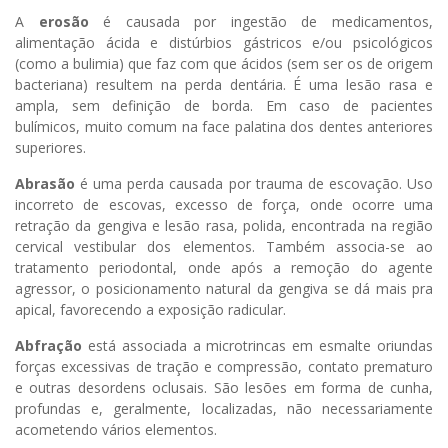
A
erosão
é causada por ingestão de medicamentos,
alimentação ácida e distúrbios gástricos e/ou psicológicos
(como a bulimia) que faz com que ácidos (sem ser os de origem
bacteriana) resultem na perda dentária. É uma lesão rasa e
ampla, sem definição de borda. Em caso de pacientes
bulímicos, muito comum na face palatina dos dentes anteriores
superiores.
Abrasão
é uma perda causada por trauma de escovação. Uso
incorreto de escovas, excesso de força, onde ocorre uma
retração da gengiva e lesão rasa, polida, encontrada na região
cervical vestibular dos elementos. Também associa-se ao
tratamento periodontal, onde após a remoção do agente
agressor, o posicionamento natural da gengiva se dá mais pra
apical, favorecendo a exposição radicular.
Abfração
está associada a microtrincas em esmalte oriundas
forças excessivas de tração e compressão, contato prematuro
e outras desordens oclusais. São lesões em forma de cunha,
profundas e, geralmente, localizadas, não necessariamente
acometendo vários elementos.