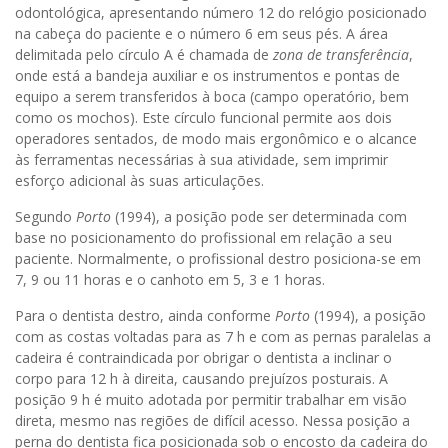
odontológica, apresentando número 12 do relógio posicionado
na cabeça do paciente e o número 6 em seus pés. A área
delimitada pelo círculo A é chamada de
zona de transferência
,
onde está a bandeja auxiliar e os instrumentos e pontas de
equipo a serem transferidos à boca (campo operatório, bem
como os mochos). Este círculo funcional permite aos dois
operadores sentados, de modo mais ergonômico e o alcance
às ferramentas necessárias à sua atividade, sem imprimir
esforço adicional às suas articulações.
Segundo
Porto
(1994), a posição pode ser determinada com
base no posicionamento do profissional em relação a seu
paciente. Normalmente, o profissional destro posiciona-se em
7, 9 ou 11 horas e o canhoto em 5, 3 e 1 horas.
Para o dentista destro, ainda conforme
Porto
(1994), a posição
com as costas voltadas para as 7 h e com as pernas paralelas a
cadeira é contraindicada por obrigar o dentista a inclinar o
corpo para 12 h à direita, causando prejuízos posturais. A
posição 9 h é muito adotada por permitir trabalhar em visão
direta, mesmo nas regiões de difícil acesso. Nessa posição a
perna do dentista fica posicionada sob o encosto da cadeira do