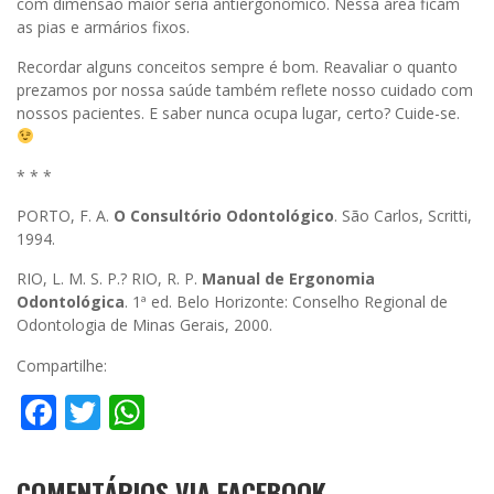
com dimensão maior seria antiergonômico. Nessa área ficam
as pias e armários fixos.
Recordar alguns conceitos sempre é bom. Reavaliar o quanto
prezamos por nossa saúde também reflete nosso cuidado com
nossos pacientes. E saber nunca ocupa lugar, certo? Cuide-se.
* * *
PORTO, F. A.
O Consultório Odontológico
. São Carlos, Scritti,
1994.
RIO, L. M. S. P.? RIO, R. P.
Manual de Ergonomia
Odontológica
. 1ª ed. Belo Horizonte: Conselho Regional de
Odontologia de Minas Gerais, 2000.
Compartilhe:
Facebook
Twitter
WhatsApp
COMENTÁRIOS VIA FACEBOOK