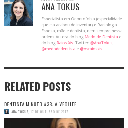
ANA TOKUS
Especialista em Odontofobia (especialidade
que ela acabou de inventar) e Radiologia.
Esposa, mãe e dentista, nem sempre nessa
ordem. Autora do blog
Medo de Dentista
e
do blog
Raios Xis
. Twitter:
@AnaTokus
,
@medodedentista
e
@osraiosxis
RELATED POSTS
DENTISTA MINUTO #38: ALVEOLITE
ANA TOKUS
,
17 DE OUTUBRO DE 2017