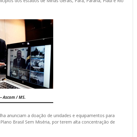
cípios dos estados de Minas Gerais, Pará, Paraná, Piauí e Rio
 – Ascom / MS.
adilha anunciam a doação de unidades e equipamentos para
 Plano Brasil Sem Miséria, por terem alta concentração de