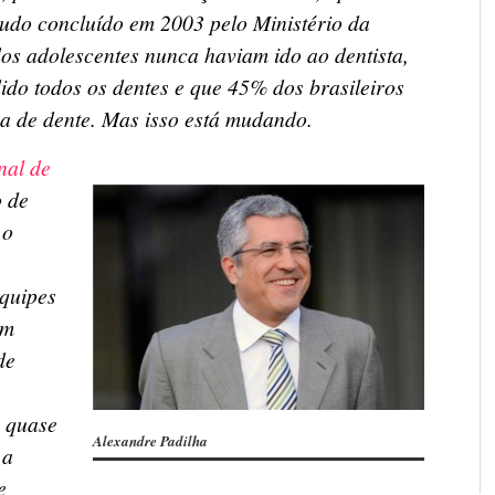
udo concluído em 2003 pelo Ministério da
s adolescentes nunca haviam ido ao dentista,
ido todos os dentes e que 45% dos brasileiros
a de dente. Mas isso está mudando.
nal de
o de
 o
equipes
em
de
 quase
Alexandre Padilha
 a
e