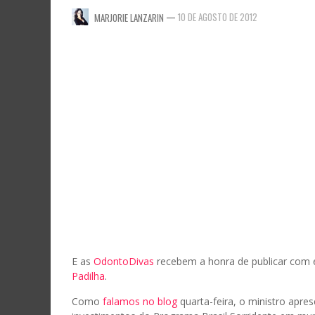
—
10 DE AGOSTO DE 2012
MARJORIE LANZARIN
E as
OdontoDivas
recebem a honra de publicar com e
Padilha
.
Como
falamos no blog
quarta-feira, o ministro apr