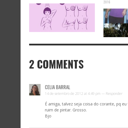
2016
2
COMMENTS
CELIA BARRAL
14 de setembro de 2012 at 4:49 pm —
Responder
É amiga, talvez seja coisa do corante, pq e
ruim de pintar. Grosso.
Bjo