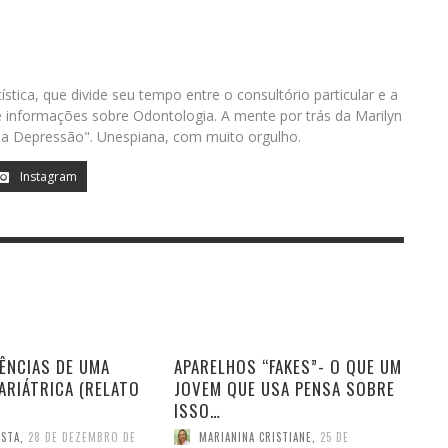
ística, que divide seu tempo entre o consultório particular e a
informações sobre Odontologia. A mente por trás da Marilyn
a Depressão". Unespiana, com muito orgulho.
Instagram
ÊNCIAS DE UMA
APARELHOS “FAKES”- O QUE UM
ARIÁTRICA (RELATO
JOVEM QUE USA PENSA SOBRE
ISSO…
ISTA
,
28 DE DEZEMBRO DE
MARIANINA CRISTIANE
,
25 DE