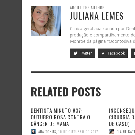
ABOUT THE AUTHOR
JULIANA LEMES
Clínica geral apaixonada por Dent
produção e compartilhamento de 
Monroe da página "Odontodiva d
Twitter
Facebook
RELATED POSTS
DENTISTA MINUTO #37:
INCONSEQU
OUTUBRO ROSA CONTRA O
CIRURGIA B
CÂNCER DE MAMA
DE CASO)
ANA TOKUS
,
10 DE OUTUBRO DE 2017
ELAINE BAT