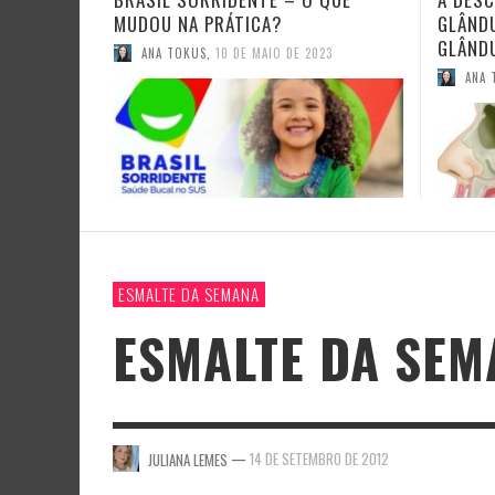
GLÂNDULAS SALIVARES: AS
ESTÁG
GLÂNDULAS TUBÁRIAS
ANA 
ANA TOKUS
,
22 DE OUTUBRO DE 2020
ESMALTE DA SEMANA
ESMALTE DA SEM
—
14 DE SETEMBRO DE 2012
JULIANA LEMES